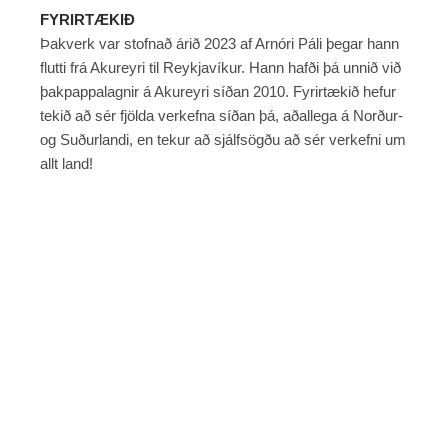
FYRIRTÆKIÐ
Þakverk var stofnað árið 2023 af Arnóri Páli þegar hann
flutti frá Akureyri til Reykjavíkur. Hann hafði þá unnið við
þakpappalagnir á Akureyri síðan 2010. Fyrirtækið hefur
tekið að sér fjölda verkefna síðan þá, aðallega á Norður-
og Suðurlandi, en tekur að sjálfsögðu að sér verkefni um
allt land!